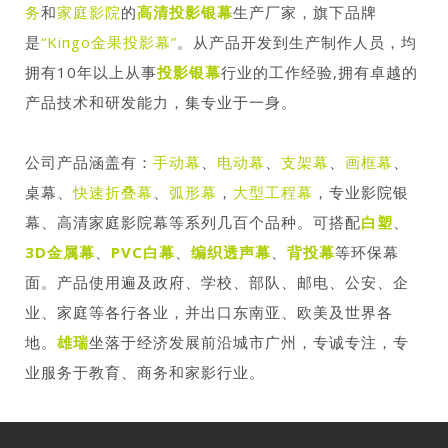
务
和
家庭影院
的
高清投影银幕
生产厂家，旗下品牌
是
“Kingo金果投影幕”
。从产品开发到生产制作人员，均
拥有10年以上从事
投影银幕
行业的工作经验,拥有卓越的
产品技术和研发能力，集专业于一身。
公司产品涵盖有：
手动幕
、
电动幕
、
支架幕
、
画框幕
、
桌幕、
快速折叠幕
、
弧形幕
，
大型工程幕
，专业影院银
幕、高清家庭影院幕等系列几百个品种。可搭配
白塑
、
3D金属幕
、
PVC白幕
、
编织透声幕
、
背投幕
等环保幕
面。产品使用遍及政府、学校、部队、邮电、公安、企
业、家庭等各行各业，并出口东南亚、欧美及世界各
地。
雄瑞
坐落于经济发展前沿城市广州，专诚专注，专
业服务于教育、商务和家影行业。