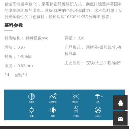
精编高清透声幕TS，采用精密纤维编织方式，彻底排除透声幕固有
的摩尔纹现象的出现，具备 优秀的色彩还原能力。这种幕料属于反
射光学特性的白色幕料，轻松对应1080P/4K3D分辨率 投影。
幕料参数
材质结构： 特种显像pvc
宽幅： 3米
增益： 0.97
产品形式： 画框幕/弧形幕/电动
拉线幕
视角： 140%b0
主要应用： 院线/大型工程/会所
厚度： 0.62mm
3d： 被动3d