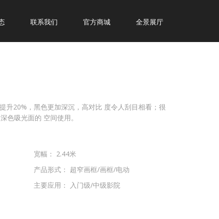
态
联系我们
官方商城
全景展厅
提升20%，黑色更加深沉，高对比 度令人刮目相看；很
深色吸光面的 空间使用。
宽幅： 2.44米
产品形式： 超窄画框/画框/电动
主要应用： 入门级/中级影院