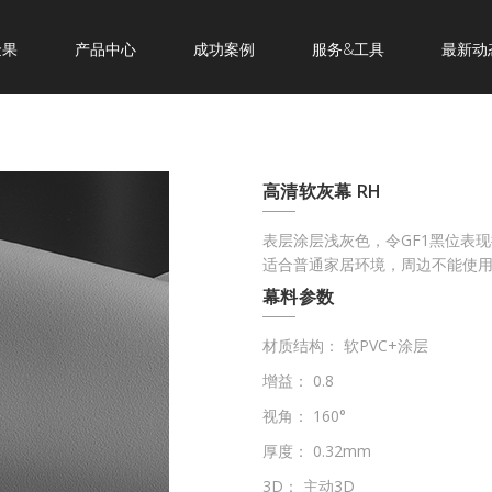
金果
产品中心
成功案例
服务&工具
最新动
高清软灰幕 RH
表层涂层浅灰色，令GF1黑位表现
适合普通家居环境，周边不能使用
幕料参数
材质结构： 软PVC+涂层
增益： 0.8
视角： 160°
厚度： 0.32mm
3D： 主动3D