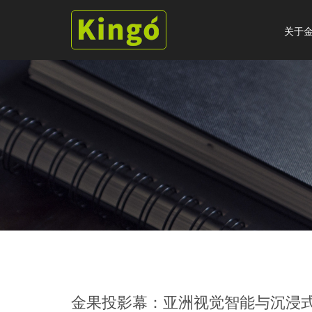
关于
金果投影幕：亚洲视觉智能与沉浸