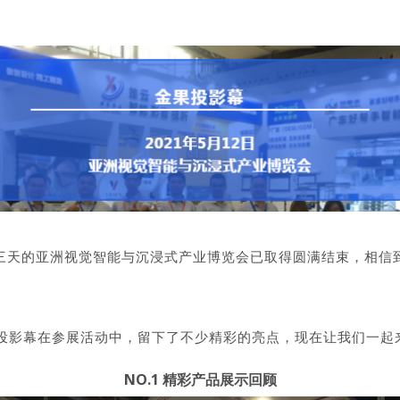
期三天的亚洲视觉智能与沉浸式产业博览会已取得圆满结束，相信
投影幕在参展活动中，留下了不少精彩的亮点，现在让我们一起
NO.1 精彩产品展示回顾