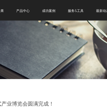
金果
产品中心
成功案例
服务&工具
最新动
式产业博览会圆满完成！