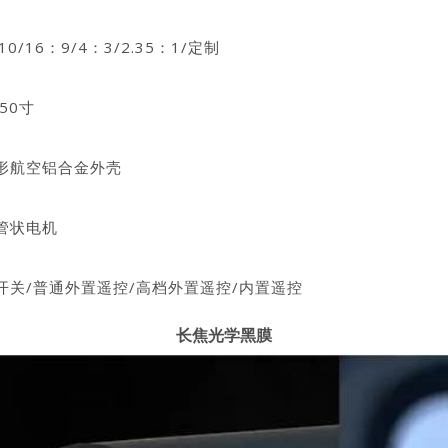
/16：9/4：3/2.35：1/定制
50寸
形航空铝合金外壳
管状电机
开关/普通外置遥控/高档外置遥控/内置遥控
长焦光学黑膜