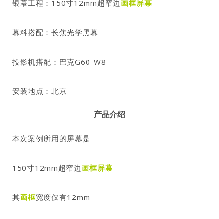
银幕工程：150寸12mm超窄边
画框屏幕
幕料搭配：长焦光学黑幕
投影机搭配：巴克G60-W8
安装地点：北京
产品介绍
本次案例所用的屏幕是
150寸12mm超窄边
画框屏幕
其
画框
宽度仅有12mm